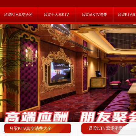
吕梁KTV真空会所
吕梁十大荤KTV
吕梁荤KTV消费
吕梁KTV
吕梁KTV真空消费大全
吕梁KTV荤场消费明细