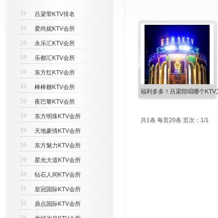
吕梁荤KTV排名
爱尚妮KTV会所
永乐汇KTV会所
乐都汇KTV会所
东方红KTV会所
棒棒糖KTV会所
福利多多！吕梁陪唱哪个KTV
夜巴黎KTV会所
东方明珠KTV会所
共1条 每页20条 页次：1/1
天地豪情KTV会所
东方魅力KTV会所
星光大道KTV会所
钻石人间KTV会所
皇冠国际KTV会所
鼎点国际KTV会所