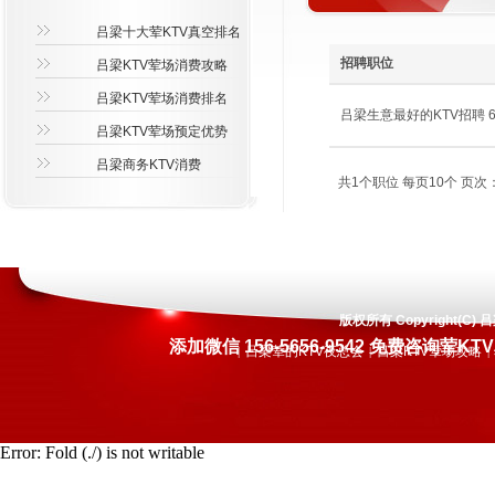
吕梁十大荤KTV真空排名
招聘职位
吕梁KTV荤场消费攻略
吕梁KTV荤场消费排名
吕梁生意最好的KTV招聘 600
吕梁KTV荤场预定优势
吕梁商务KTV消费
共1个职位 每页10个 页次：
版权所有 Copyright(
添加微信 156-5656-9542 免费咨询
吕梁荤的KTV夜总会
吕梁KTV荤场攻略
|
|
|
Error: Fold (./) is not writable