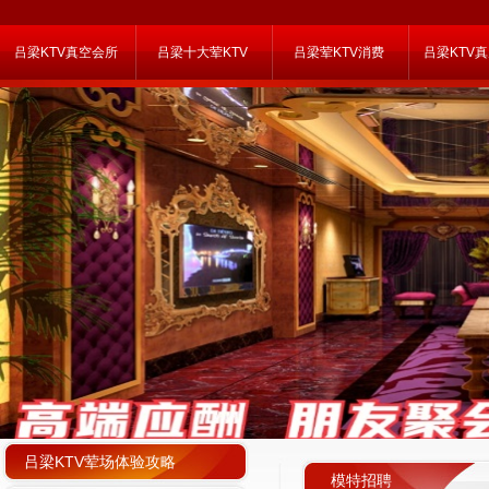
吕梁KTV真空会所
吕梁十大荤KTV
吕梁荤KTV消费
吕梁KTV
吕梁KTV荤场体验攻略
模特招聘